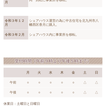
同 則松に事業所を移転。
月
令和３年１２
シェアハウス運営の為に中古住宅を北九州市八
月
幡西区香月に購入。
令和３年２月
シェアハウス内に事業所を移転。
受付時間（午前９時より午後５時まで）
月
火
水
木
金
土
日
午前
○
○
○
○
○
△
△
午後
○
○
○
○
○
△
△
休業日：土曜日と日曜日